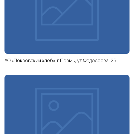
АО «Покровский хлеб». г.Пермь, ул.Федосеева, 26